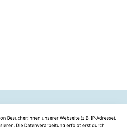
n Besucher:innen unserer Webseite (z.B. IP-Adresse),
ysieren. Die Datenverarbeitung erfolgt erst durch