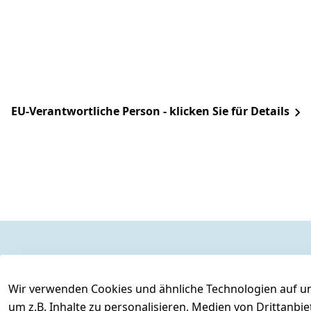
EU-Verantwortliche Person - klicken Sie für Details
Rechtliches
Kontakt
AGB
Kontakt
Wir verwenden Cookies und ähnliche Technologien auf un
Impressum
Registrieren
um z.B. Inhalte zu personalisieren, Medien von Drittanbi