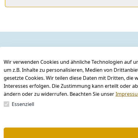
Rechtliches
Kontakt
AGB
Kontakt
Wir verwenden Cookies und ähnliche Technologien auf un
Impressum
Registrieren
um z.B. Inhalte zu personalisieren, Medien von Drittanbi
gesetzte Cookies. Wir teilen diese Daten mit Dritten, di
Datenschutzerklärung
Interesses erfolgen. Die Zustimmung kann erteilt oder ab
Barrierefreiheitserklärung
ändern oder zu widerrufen. Beachten Sie unser
Impress
Widerrufsrecht
Essenziell
Vertrag widerrufen