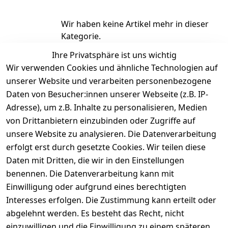
Wir haben keine Artikel mehr in dieser
Kategorie.
Ihre Privatsphäre ist uns wichtig
Haben Sie nicht gefunden, was Sie
Wir verwenden Cookies und ähnliche Technologien auf
suchen?
unserer Website und verarbeiten personenbezogene
Artikel durchsuchen
Daten von Besucher:innen unserer Webseite (z.B. IP-
Adresse), um z.B. Inhalte zu personalisieren, Medien
von Drittanbietern einzubinden oder Zugriffe auf
unsere Website zu analysieren. Die Datenverarbeitung
erfolgt erst durch gesetzte Cookies. Wir teilen diese
Rechtliches
Kontakt
Daten mit Dritten, die wir in den Einstellungen
benennen. Die Datenverarbeitung kann mit
AGB
Kontakt
Einwilligung oder aufgrund eines berechtigten
Impressum
Registrieren
Interesses erfolgen. Die Zustimmung kann erteilt oder
Datenschutze
abgelehnt werden. Es besteht das Recht, nicht
rklärung
einzuwilligen und die Einwilligung zu einem späteren