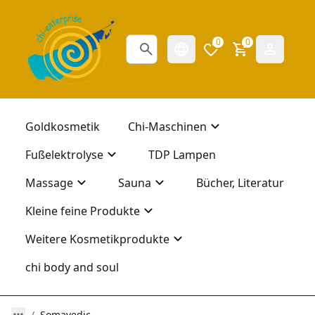
0
0
Goldkosmetik
Chi-Maschinen
Fußelektrolyse
TDP Lampen
Massage
Sauna
Bücher, Literatur
Kleine feine Produkte
Weitere Kosmetikprodukte
chi body and soul
Somavedic