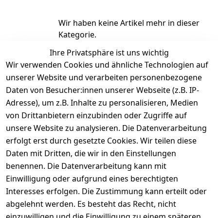
Wir haben keine Artikel mehr in dieser
Kategorie.
Ihre Privatsphäre ist uns wichtig
Haben Sie nicht gefunden, was Sie
Wir verwenden Cookies und ähnliche Technologien auf
suchen?
unserer Website und verarbeiten personenbezogene
Artikel durchsuchen
Daten von Besucher:innen unserer Webseite (z.B. IP-
Adresse), um z.B. Inhalte zu personalisieren, Medien
von Drittanbietern einzubinden oder Zugriffe auf
unsere Website zu analysieren. Die Datenverarbeitung
erfolgt erst durch gesetzte Cookies. Wir teilen diese
Rechtliches
Kontakt
Daten mit Dritten, die wir in den Einstellungen
benennen. Die Datenverarbeitung kann mit
AGB
Kontakt
Einwilligung oder aufgrund eines berechtigten
Impressum
Registrieren
Interesses erfolgen. Die Zustimmung kann erteilt oder
Datenschutze
abgelehnt werden. Es besteht das Recht, nicht
rklärung
einzuwilligen und die Einwilligung zu einem späteren