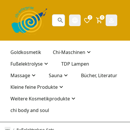
0
0
Goldkosmetik
Chi-Maschinen
Fußelektrolyse
TDP Lampen
Massage
Sauna
Bücher, Literatur
Kleine feine Produkte
Weitere Kosmetikprodukte
chi body and soul
Fußelektrolyse-Sets