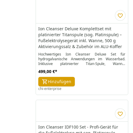
Ion Cleanser Deluxe Komplettset mit
platinierter Titanspule (sog. Platinspule) –
Fußelektrolysegerät inkl. Wanne, 500 g
Aktivierungssalz & Zubehör im ALU-Koffer
Hochwertiges Ion Cleanser Deluxe Set für
hydrogalvanische Anwendungen im Wasserbad.
Inklusive platinierter Titan-Spule, Wanne,
Aktivierungssalz und umfangreichem Zubehör –
499,00 €
*
komfortabel verpackt im ALU-Koffer.
Hinzufügen
chi-enterprise
Ion Cleanser IDF100 Set - Profi-Gerät für
die Fußelektrolyse mit sog. Platinspule,