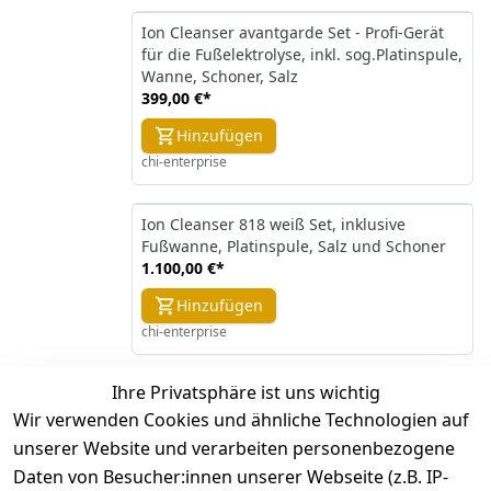
Ion Cleanser avantgarde Set - Profi-Gerät
für die Fußelektrolyse, inkl. sog.Platinspule,
Wanne, Schoner, Salz
399,00 €
*
Hinzufügen
chi-enterprise
Ion Cleanser 818 weiß Set, inklusive
Fußwanne, Platinspule, Salz und Schoner
1.100,00 €
*
Hinzufügen
chi-enterprise
Ihre Privatsphäre ist uns wichtig
*
inkl. ges. MwSt
zzgl.
Versandkosten
Wir verwenden Cookies und ähnliche Technologien auf
unserer Website und verarbeiten personenbezogene
1
Daten von Besucher:innen unserer Webseite (z.B. IP-