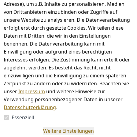
Adresse), um z.B. Inhalte zu personalisieren, Medien
von Drittanbietern einzubinden oder Zugriffe auf
unsere Website zu analysieren. Die Datenverarbeitung
erfolgt erst durch gesetzte Cookies. Wir teilen diese
Rechtliches
Kontakt
Daten mit Dritten, die wir in den Einstellungen
benennen. Die Datenverarbeitung kann mit
AGB
Kontakt
Einwilligung oder aufgrund eines berechtigten
Impressum
Registrieren
Interesses erfolgen. Die Zustimmung kann erteilt oder
Datenschutze
abgelehnt werden. Es besteht das Recht, nicht
rklärung
einzuwilligen und die Einwilligung zu einem späteren
Barrierefreihe
Zeitpunkt zu ändern oder zu widerrufen. Beachten Sie
itserklärung
unser
Impressum
und weitere Hinweise zur
Widerrufsrec
Verwendung personenbezogener Daten in unserer
ht
Datenschutzerklärung
.
Essenziell
Vertrag
Weitere Einstellungen
widerrufen