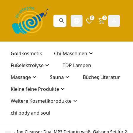
0
0
Goldkosmetik
Chi-Maschinen
Fußelektrolyse
TDP Lampen
Massage
Sauna
Bücher, Literatur
Kleine feine Produkte
Weitere Kosmetikprodukte
chi body and soul
Ion Cleanser Dual MP3 Detox in weiß, Galvano Set für 2