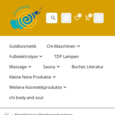
0
0
Goldkosmetik
Chi-Maschinen
Fußelektrolyse
TDP Lampen
Massage
Sauna
Bücher, Literatur
Kleine feine Produkte
Weitere Kosmetikprodukte
chi body and soul
BioenErgiser Ellenbogenbandage