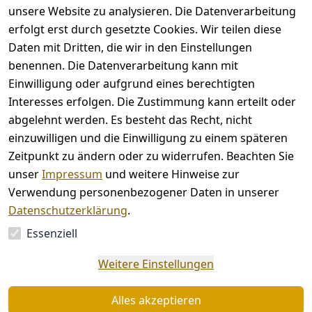
unsere Website zu analysieren. Die Datenverarbeitung
erfolgt erst durch gesetzte Cookies. Wir teilen diese
Rechtliches
Kontakt
Daten mit Dritten, die wir in den Einstellungen
benennen. Die Datenverarbeitung kann mit
AGB
Kontakt
Einwilligung oder aufgrund eines berechtigten
Impressum
Registrieren
Interesses erfolgen. Die Zustimmung kann erteilt oder
Datenschutze
abgelehnt werden. Es besteht das Recht, nicht
rklärung
einzuwilligen und die Einwilligung zu einem späteren
Barrierefreihe
Zeitpunkt zu ändern oder zu widerrufen. Beachten Sie
itserklärung
unser
Impressum
und weitere Hinweise zur
Widerrufsrec
Verwendung personenbezogener Daten in unserer
ht
Datenschutzerklärung
.
Essenziell
Vertrag
Weitere Einstellungen
widerrufen
Alles akzeptieren