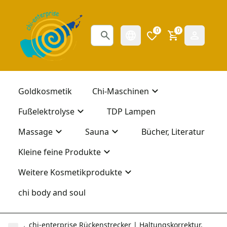
0
0
Goldkosmetik
Chi-Maschinen
Fußelektrolyse
TDP Lampen
Massage
Sauna
Bücher, Literatur
Kleine feine Produkte
Weitere Kosmetikprodukte
chi body and soul
chi-enterprise Rückenstrecker | Haltungskorrektur,