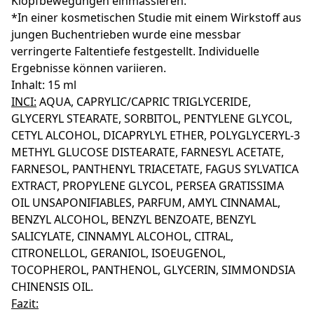
Klopfbewegungen einmassieren.
*In einer kosmetischen Studie mit einem Wirkstoff aus
jungen Buchentrieben wurde eine messbar
verringerte Faltentiefe festgestellt. Individuelle
Ergebnisse können variieren.
Inhalt: 15 ml
INCI:
AQUA, CAPRYLIC/CAPRIC TRIGLYCERIDE,
GLYCERYL STEARATE, SORBITOL, PENTYLENE GLYCOL,
CETYL ALCOHOL, DICAPRYLYL ETHER, POLYGLYCERYL-3
METHYL GLUCOSE DISTEARATE, FARNESYL ACETATE,
FARNESOL, PANTHENYL TRIACETATE, FAGUS SYLVATICA
EXTRACT, PROPYLENE GLYCOL, PERSEA GRATISSIMA
OIL UNSAPONIFIABLES, PARFUM, AMYL CINNAMAL,
BENZYL ALCOHOL, BENZYL BENZOATE, BENZYL
SALICYLATE, CINNAMYL ALCOHOL, CITRAL,
CITRONELLOL, GERANIOL, ISOEUGENOL,
TOCOPHEROL, PANTHENOL, GLYCERIN, SIMMONDSIA
CHINENSIS OIL.
Fazit: