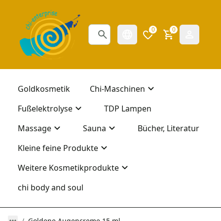
0
0
Goldkosmetik
Chi-Maschinen
Fußelektrolyse
TDP Lampen
Massage
Sauna
Bücher, Literatur
Kleine feine Produkte
Weitere Kosmetikprodukte
chi body and soul
Goldene Augencreme 15 ml