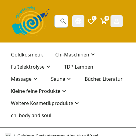
0
0
Goldkosmetik
Chi-Maschinen
Fußelektrolyse
TDP Lampen
Massage
Sauna
Bücher, Literatur
Kleine feine Produkte
Weitere Kosmetikprodukte
chi body and soul
Goldene Gesichtscreme Aloe Vera 50 ml