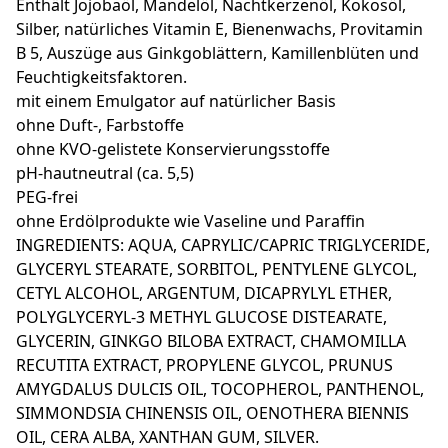
Enthält Jojobaöl, Mandelöl, Nachtkerzenöl, Kokosöl,
Silber, natürliches Vitamin E, Bienenwachs, Provitamin
B 5, Auszüge aus Ginkgoblättern, Kamillenblüten und
Feuchtigkeitsfaktoren.
mit einem Emulgator auf natürlicher Basis
ohne Duft-, Farbstoffe
ohne KVO-gelistete Konservierungsstoffe
pH-hautneutral (ca. 5,5)
PEG-frei
ohne Erdölprodukte wie Vaseline und Paraffin
INGREDIENTS: AQUA, CAPRYLIC/CAPRIC TRIGLYCERIDE,
GLYCERYL STEARATE, SORBITOL, PENTYLENE GLYCOL,
CETYL ALCOHOL, ARGENTUM, DICAPRYLYL ETHER,
POLYGLYCERYL-3 METHYL GLUCOSE DISTEARATE,
GLYCERIN, GINKGO BILOBA EXTRACT, CHAMOMILLA
RECUTITA EXTRACT, PROPYLENE GLYCOL, PRUNUS
AMYGDALUS DULCIS OIL, TOCOPHEROL, PANTHENOL,
SIMMONDSIA CHINENSIS OIL, OENOTHERA BIENNIS
OIL, CERA ALBA, XANTHAN GUM, SILVER.