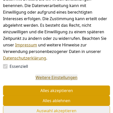
benennen. Die Datenverarbeitung kann mit
AGB
Kontakt
Einwilligung oder aufgrund eines berechtigten
Impressum
Registrieren
Interesses erfolgen. Die Zustimmung kann erteilt oder
Datenschutze
abgelehnt werden. Es besteht das Recht, nicht
rklärung
einzuwilligen und die Einwilligung zu einem späteren
Barrierefreihe
Zeitpunkt zu ändern oder zu widerrufen. Beachten Sie
itserklärung
unser
Impressum
und weitere Hinweise zur
Widerrufsrec
Verwendung personenbezogener Daten in unserer
ht
Datenschutzerklärung
.
Essenziell
Vertrag
Weitere Einstellungen
widerrufen
Alles akzeptieren
Alles ablehnen
© chi-enterprise 2026
Auswahl akzeptieren