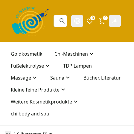
0
0
Goldkosmetik
Chi-Maschinen
Fußelektrolyse
TDP Lampen
Massage
Sauna
Bücher, Literatur
Kleine feine Produkte
Weitere Kosmetikprodukte
chi body and soul
Silbercreme 50 ml