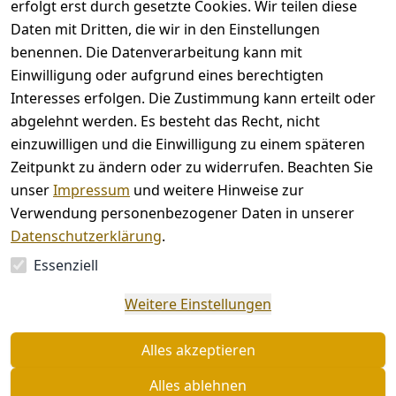
erfolgt erst durch gesetzte Cookies. Wir teilen diese
Rechtliches
Kontakt
Daten mit Dritten, die wir in den Einstellungen
benennen. Die Datenverarbeitung kann mit
AGB
Kontakt
Einwilligung oder aufgrund eines berechtigten
Impressum
Registrieren
Interesses erfolgen. Die Zustimmung kann erteilt oder
Datenschutze
abgelehnt werden. Es besteht das Recht, nicht
rklärung
einzuwilligen und die Einwilligung zu einem späteren
Barrierefreihe
Zeitpunkt zu ändern oder zu widerrufen. Beachten Sie
itserklärung
unser
Impressum
und weitere Hinweise zur
Widerrufsrec
Verwendung personenbezogener Daten in unserer
ht
Datenschutzerklärung
.
Essenziell
Vertrag
Weitere Einstellungen
widerrufen
Alles akzeptieren
Alles ablehnen