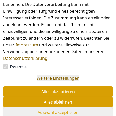
benennen. Die Datenverarbeitung kann mit
AGB
Kontakt
Einwilligung oder aufgrund eines berechtigten
Impressum
Registrieren
Interesses erfolgen. Die Zustimmung kann erteilt oder
Datenschutze
abgelehnt werden. Es besteht das Recht, nicht
rklärung
einzuwilligen und die Einwilligung zu einem späteren
Barrierefreihe
Zeitpunkt zu ändern oder zu widerrufen. Beachten Sie
itserklärung
unser
Impressum
und weitere Hinweise zur
Widerrufsrec
Verwendung personenbezogener Daten in unserer
ht
Datenschutzerklärung
.
Essenziell
Vertrag
Weitere Einstellungen
widerrufen
Alles akzeptieren
Alles ablehnen
© chi-enterprise 2026
Auswahl akzeptieren