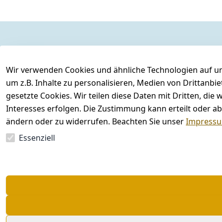
Rechtliches
Kontakt
AGB
Kontakt
Wir verwenden Cookies und ähnliche Technologien auf un
Impressum
Registrieren
um z.B. Inhalte zu personalisieren, Medien von Drittanbi
gesetzte Cookies. Wir teilen diese Daten mit Dritten, di
Datenschutzerklärung
Interesses erfolgen. Die Zustimmung kann erteilt oder ab
Barrierefreiheitserklärung
ändern oder zu widerrufen. Beachten Sie unser
Impress
Widerrufsrecht
Essenziell
Vertrag widerrufen