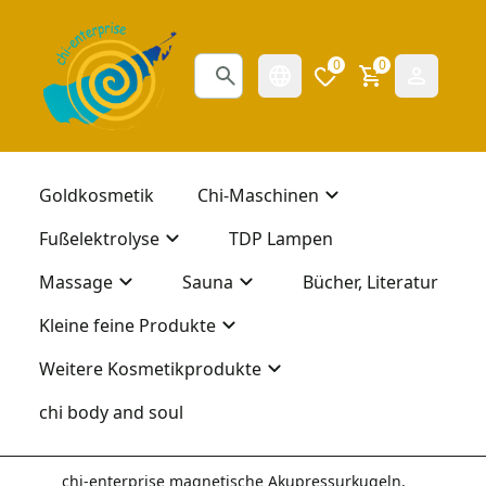
0
0
Goldkosmetik
Chi-Maschinen
Fußelektrolyse
TDP Lampen
Massage
Sauna
Bücher, Literatur
Kleine feine Produkte
Weitere Kosmetikprodukte
chi body and soul
chi-enterprise magnetische Akupressurkugeln,