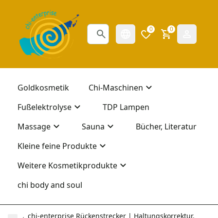
0
0
Goldkosmetik
Chi-Maschinen
Fußelektrolyse
TDP Lampen
Massage
Sauna
Bücher, Literatur
Kleine feine Produkte
Weitere Kosmetikprodukte
chi body and soul
chi-enterprise Rückenstrecker | Haltungskorrektur,