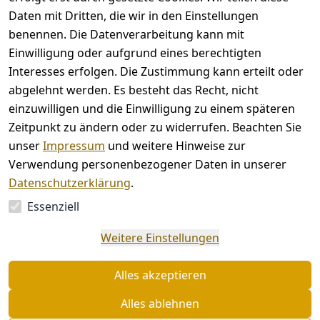
Rechtliches
Kontakt
Daten mit Dritten, die wir in den Einstellungen
benennen. Die Datenverarbeitung kann mit
AGB
Kontakt
Einwilligung oder aufgrund eines berechtigten
Impressum
Registrieren
Interesses erfolgen. Die Zustimmung kann erteilt oder
Datenschutze
abgelehnt werden. Es besteht das Recht, nicht
rklärung
einzuwilligen und die Einwilligung zu einem späteren
Barrierefreihe
Zeitpunkt zu ändern oder zu widerrufen. Beachten Sie
itserklärung
unser
Impressum
und weitere Hinweise zur
Widerrufsrec
Verwendung personenbezogener Daten in unserer
ht
Datenschutzerklärung
.
Essenziell
Vertrag
Weitere Einstellungen
widerrufen
Alles akzeptieren
Alles ablehnen