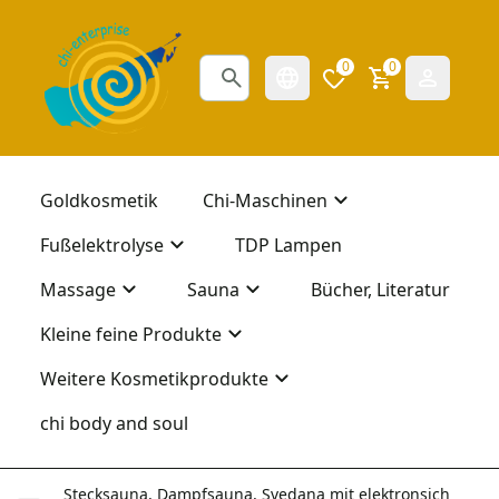
0
0
Goldkosmetik
Chi-Maschinen
Fußelektrolyse
TDP Lampen
Massage
Sauna
Bücher, Literatur
Kleine feine Produkte
Weitere Kosmetikprodukte
chi body and soul
Stecksauna, Dampfsauna, Svedana mit elektronsich